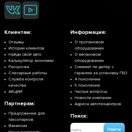
Клиентам:
Информация:
Отзывы
О пропановом
Истории клиентов
оборудовании
Найди свой авто
О метановом
Калькулятор экономии
оборудовании
Рассрочка
Снимает ли дилер с
Слесарные работы
гарантии за установку ГБО
Служба контроля
4 поколение
качества
5 поколение
АКЦИИ
Частые вопросы
Новости компании
Партнерам:
Адреса автотехцентров
Предложение для
Поиск:
таксопарков
Вакансии
Найти
Наши реквизиты