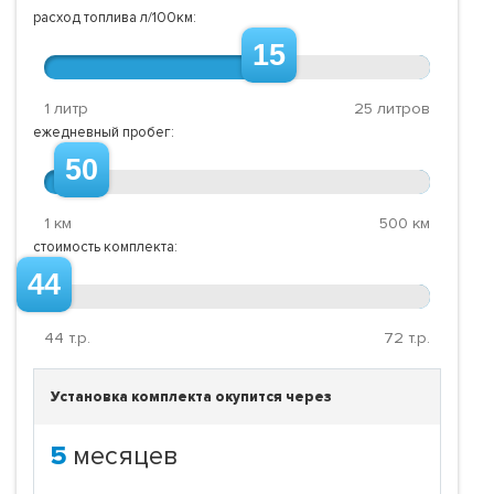
расход топлива л/100км:
15
1 литр
25 литров
ежедневный пробег:
50
1 км
500 км
стоимость комплекта:
44
44
т.р.
72
т.р.
Установка комплекта окупится через
5
месяцев