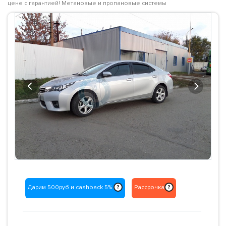
цене с гарантией! Метановые и пропановые системы
Previous
Next
Дарим 500руб и cashback 5%
Рассрочка
?
?