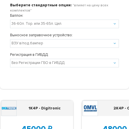
Выберите стандартные опции:
"влияет на цену всех
комплектов"
Баллон:
Выносное заправочное устройство:
Регистрация в ГИБДД:
1K4P - Digitronic
2K4P -
45000
₽
48000