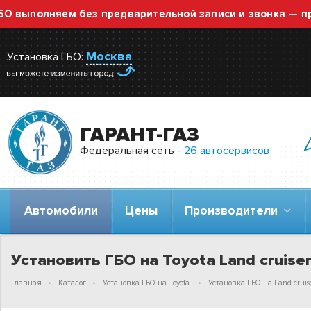
полняем без предварительной записи и звонка — просто 
Москва
Установка ГБО:
ГАРАНТ-ГАЗ
Федеральная сеть -
26 автосервисов
Автомобили
Цены
Производители
Установить ГБО на Toyota Land cruiser
Главная
Каталог
Установка ГБО на Toyota.
Установка ГБО на Land cruiser