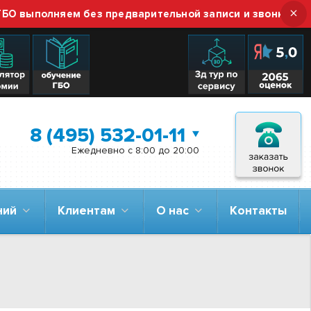
×
полняем без предварительной записи и звонка — просто
8 (495) 532-01-11
Ежедневно с 8:00 до 20:00
аний
Клиентам
О нас
Контакты