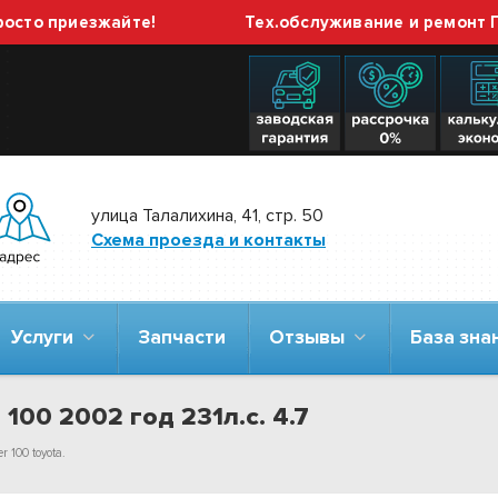
приезжайте!
Тех.обслуживание и ремонт ГБО вы
улица Талалихина, 41, стр. 50
Схема проезда и контакты
Услуги
Запчасти
Отзывы
База зн
 100 2002 год 231л.с. 4.7
 100 toyota.