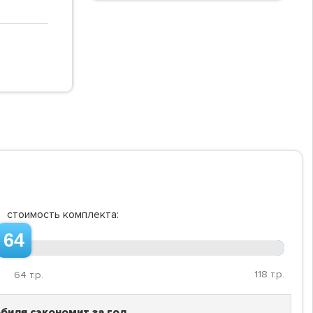
стоимость комплекта:
64
118
т.р.
64
т.р.
биля сэкономит за год