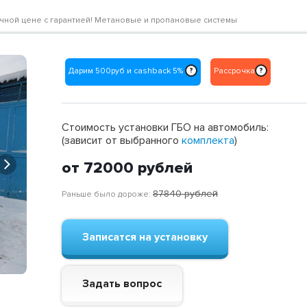
отличной цене с гарантией! Метановые и пропановые системы
Дарим 500руб и cashback 5%
Рассрочка
?
?
Стоимость установки ГБО на автомобиль:
(зависит от выбранного
комплекта
)
Next
от 72000
рублей
87840
рублей
Раньше было дороже:
Записатся на установку
Задать вопрос