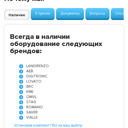
6 причин
Документы
Вопросы
Способ
Наличие
Всегда в наличии
оборудование следующих
брендов:
LANDIRENZO
AEB
DIGITRONIC
LOVATO
BRC
KME
OMVL
STAG
ROMANO
SAVER
VIALLE
Установим комплект ГБО на ваш выбор