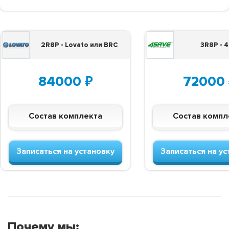
2R8P - Lovato или BRC
3R8P - 
84000
₽
72000
Состав комплекта
Состав компл
Записаться на установку
Записаться на ус
Почему мы: