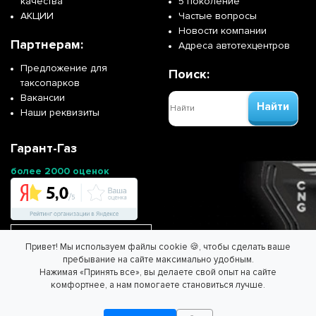
качества
5 поколение
АКЦИИ
Частые вопросы
Новости компании
Партнерам:
Адреса автотехцентров
Предложение для
Поиск:
таксопарков
Вакансии
Найти
Наши реквизиты
Гарант-Газ
более 2000 оценок
Перейти на сайт франшизы
Привет! Мы используем файлы cookie 🍪, чтобы сделать ваше
пребывание на сайте максимально удобным.
Нажимая «Принять все», вы делаете свой опыт на сайте
ООО "ГАРАНТ-ГАЗ" - Спасем планету вместе!
комфортнее, а нам помогаете становиться лучше.
Информация на сайте не является публичной офертой.
Согласие на обработку персональных данных
/
Политика