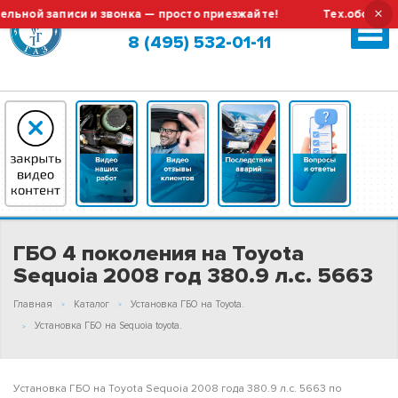
×
й записи и звонка — просто приезжайте!
Тех.обслуживани
Москва (сменить город?)
8 (495) 532-01-11
ГБО 4 поколения на Toyota
Sequoia 2008 год 380.9 л.с. 5663
Главная
Каталог
Установка ГБО на Toyota.
Установка ГБО на Sequoia toyota.
Установка ГБО на Toyota Sequoia 2008 года 380.9 л.с. 5663 по