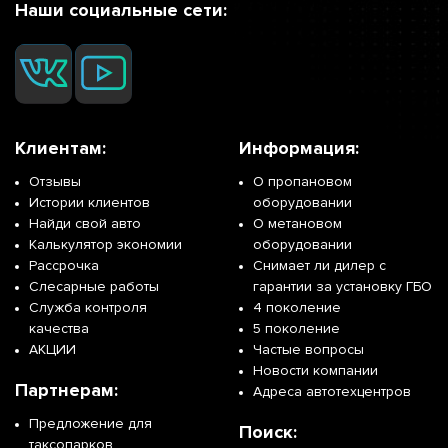
Наши социальные сети:
Клиентам:
Информация:
Отзывы
О пропановом
Истории клиентов
оборудовании
Найди свой авто
О метановом
Калькулятор экономии
оборудовании
Рассрочка
Снимает ли дилер с
Слесарные работы
гарантии за установку ГБО
Служба контроля
4 поколение
качества
5 поколение
АКЦИИ
Частые вопросы
Новости компании
Партнерам:
Адреса автотехцентров
Предложение для
Поиск:
таксопарков