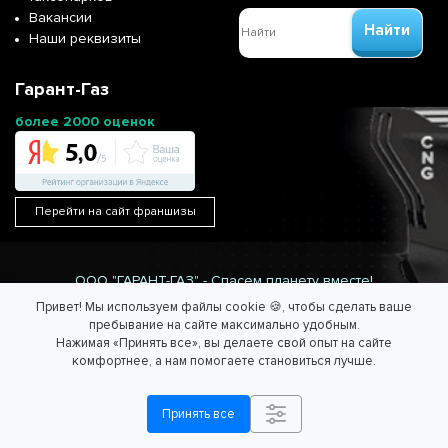
Вакансии
Найти
Наши реквизиты
Гарант-Газ
более 2000 оценок
Перейти на сайт франшизы
ООО "ГАРАНТ-ГАЗ" - Спасем планету вместе!
Информация на сайте не является публичной офертой.
Привет! Мы используем файлы cookie 🍪, чтобы сделать ваше
Согласие на обработку персональных данных
/
Политика
пребывание на сайте максимально удобным.
обработки персональных данных.
Нажимая «Принять все», вы делаете свой опыт на сайте
комфортнее, а нам помогаете становиться лучше.
Принять все