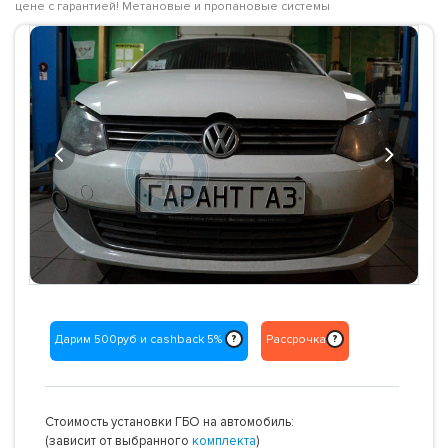
цене с гарантией! Метановые и пропановые системы
Previous
Next
Дарим 500руб и cashback 5%
Рассрочка
?
?
Стоимость установки ГБО на автомобиль:
(зависит от выбранного
комплекта
)