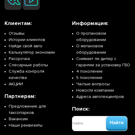
Клиентам:
Информация:
Отзывы
О пропановом
Истории клиентов
оборудовании
Найди свой авто
О метановом
Калькулятор экономии
оборудовании
Рассрочка
Снимает ли дилер с
Слесарные работы
гарантии за установку ГБО
Служба контроля
4 поколение
качества
5 поколение
АКЦИИ
Частые вопросы
Новости компании
Партнерам:
Адреса автотехцентров
Предложение для
Поиск:
таксопарков
Вакансии
Найти
Наши реквизиты