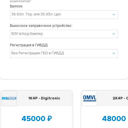
комплектов"
Баллон:
Выносное заправочное устройство:
Регистрация в ГИБДД:
1K4P - Digitronic
2K4P -
45000
₽
48000