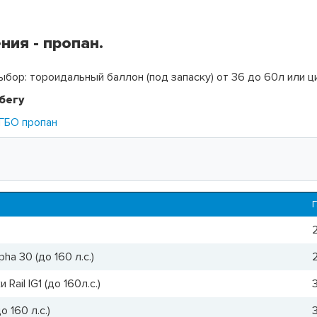
ния - пропан.
ыбор: тороидальный баллон (под запаску) от 36 до 60л или 
бегу
ГБО пропан
a 30 (до 160 л.с.)
ail IG1 (до 160л.с.)
 160 л.с.)