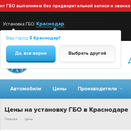
О выполняем без предварительной записи и звонка — пр
Краснодар
Установка ГБО:
Ваш город
Краснодар?
Да, все верно
Выбрать другой
ГАРАНТ-ГАЗ
Федеральная сеть -
26 автосервисов
Автомобили
Цены
Производители
Цены на установку ГБО в Краснодаре
Главная
Цены