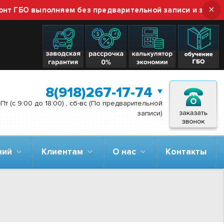
×
БО выполняем без предварительной записи и звонка — п
8(918)267-17-74
Пт (с 9:00 до 18:00) , сб-вс (По предварительной
записи)
аний
Клиентам
О нас
Контакты