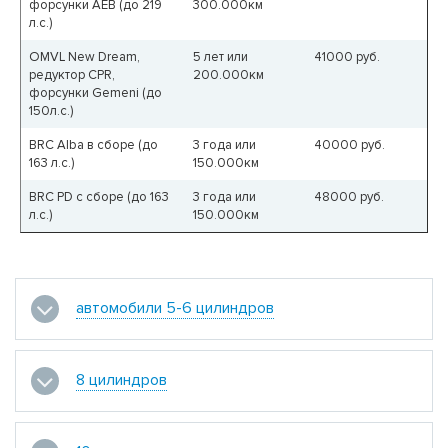
форсунки AEB (до 219
300.000км
л.с.)
OMVL New Dream,
5 лет или
41000
руб.
редуктор CPR,
200.000км
форсунки Gemeni (до
150л.с.)
BRC Alba в сборе (до
3 года или
40000
руб.
163 л.с.)
150.000км
BRC PD с сборе (до 163
3 года или
48000
руб.
л.с.)
150.000км
автомобили 5-6 цилиндров
8 цилиндров