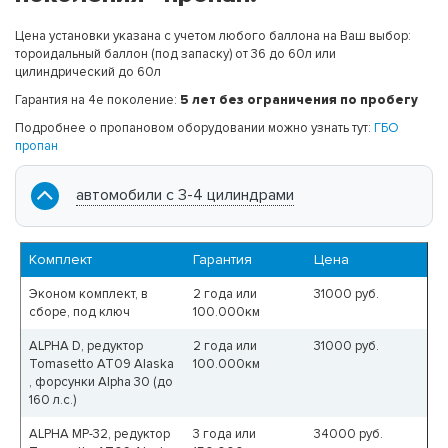
Цена установки указана с учетом любого баллона на Ваш выбор:
тороидальный баллон (под запаску) от 36 до 60л или
цилиндрический до 60л
Гарантия на 4е поколение:
5 лет без ограничения по пробегу
Подробнее о пропановом оборудовании можно узнать тут:
ГБО
пропан
автомобили с 3-4 цилиндрами
Комплект
Гарантия
Цена
Эконом комплект, в
2 года или
31000
руб.
сборе, под ключ
100.000км
ALPHA D, редуктор
2 года или
31000
руб.
Tomasetto AT09 Alaska
100.000км
, форсунки Alpha 30 (до
160 л.с.)
ALPHA MP-32, редуктор
3 года или
34000
руб.