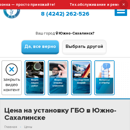
×
 просто приезжайте!
Тех.обслуживание и ремонт ГБО выпо
Южно-Сахалинск (сменить город?)
8 (4242) 262-526
Ваш город
Южно-Сахалинск?
Да, все верно
Выбрать другой
Цена на установку ГБО в Южно-
Сахалинске
Главная
Цены