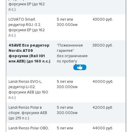
форсунки EP (до 162
л.с.)
LOVATO Smart,
5 лет или
43000
руб.
редуктор RGJ -3.2,
300.000км
форсунки EP (до 162
л.с.)
4SAVE Eco редуктор
"Пожизненная
38000
руб.
Nordic AT09
гарантия"
форсунки (Rail IG1
без ограничения
или AEB) (до 160 л.с.)
по пробегу
Landi Renzo EVO-L,
5 лет или
40000
руб.
редуктор Li-02,
300.000км
форсунки AEB (до 160
л.с.)
Landi Renzo Polar в
5 лет или
42000
руб.
сборе, форсунки AEB
300.000км
(до 219 л.с.)
Landi Renzo Polar OBD,
5 лет или
44000
руб.