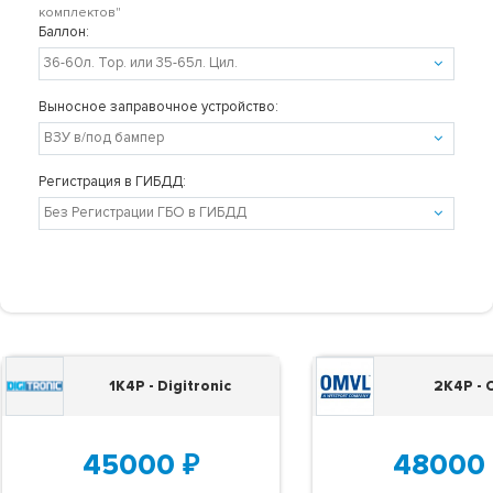
комплектов"
Баллон:
Выносное заправочное устройство:
Регистрация в ГИБДД:
1K4P - Digitronic
2K4P -
45000
₽
48000