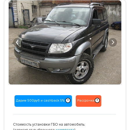
Previous
Next
Дарим 500руб и cashback 5%
Рассрочка
?
?
Стоимость установки ГБО на автомобиль:
(зависит от выбранного
комплекта
)