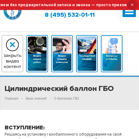
×
 без предварительной записи и звонка — просто приезжайте!
Москва (сменить город?)
8 (495) 532-01-11
Цилиндрический баллон ГБО
Главная
База знаний
О баллонах ГБО
ВСТУПЛЕНИЕ:
Решаясь на установку газобаллонного оборудования на свой