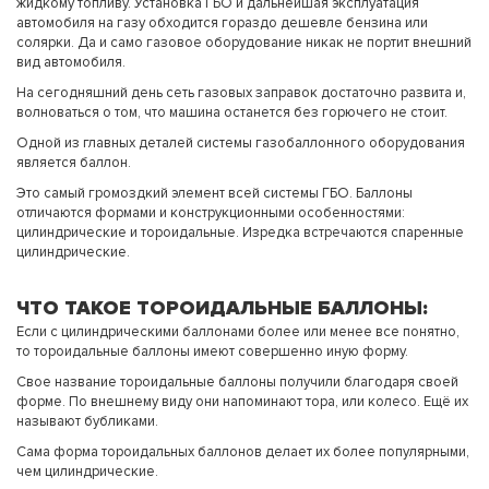
жидкому топливу. Установка ГБО и дальнейшая эксплуатация
автомобиля на газу обходится гораздо дешевле бензина или
солярки. Да и само газовое оборудование никак не портит внешний
вид автомобиля.
На сегодняшний день сеть газовых заправок достаточно развита и,
волноваться о том, что машина останется без горючего не стоит.
Одной из главных деталей системы газобаллонного оборудования
является баллон.
Это самый громоздкий элемент всей системы ГБО. Баллоны
отличаются формами и конструкционными особенностями:
цилиндрические и тороидальные. Изредка встречаются спаренные
цилиндрические.
ЧТО ТАКОЕ ТОРОИДАЛЬНЫЕ БАЛЛОНЫ:
Если с цилиндрическими баллонами более или менее все понятно,
то тороидальные баллоны имеют совершенно иную форму.
Свое название тороидальные баллоны получили благодаря своей
форме. По внешнему виду они напоминают тора, или колесо. Ещё их
называют бубликами.
Сама форма тороидальных баллонов делает их более популярными,
чем цилиндрические.