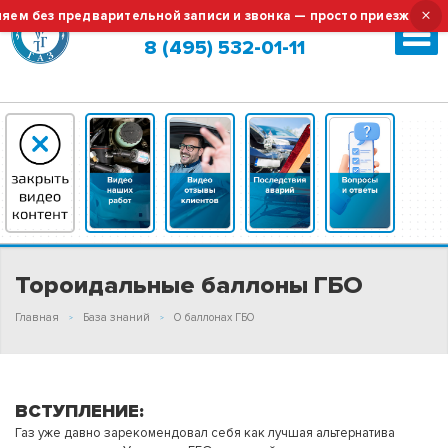
×
 без предварительной записи и звонка — просто приезжайте!
Москва (сменить город?)
8 (495) 532-01-11
Тороидальные баллоны ГБО
Главная
База знаний
О баллонах ГБО
ВСТУПЛЕНИЕ:
Газ уже давно зарекомендовал себя как лучшая альтернатива